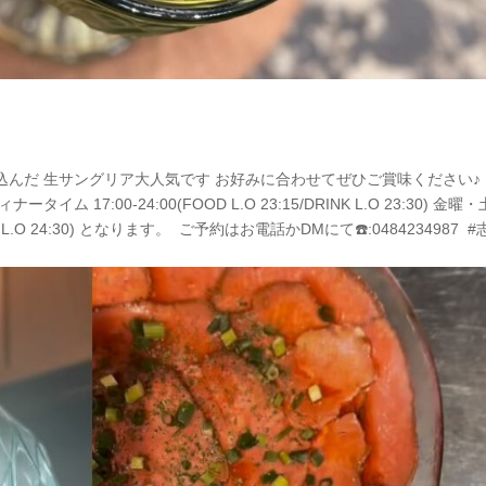
け込んだ 生サングリア大人気です お好みに合わせてぜひご賞味ください♪
ナータイム 17:00-24:00(FOOD L.O 23:15/DRINK L.O 23:30) 金曜・
NK L.O 24:30) となります。 ⁡ ご予約はお電話かDMにて☎️:0484234987 ⁡ 