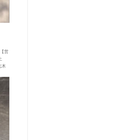
 【営
土
#志木