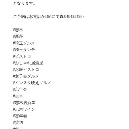
となります。
ご予約はお電話かDMにて☎️:0484234987
#志木
#新座
#埼玉グルメ
#埼玉ランチ
#ビストロ
#おしゃれ居酒屋
#お箸ビストロ
#女子会グルメ
#インスタ映えグルメ
#忘年会
#志木
#志木居酒屋
#志木ワイン
#忘年会
#貸切