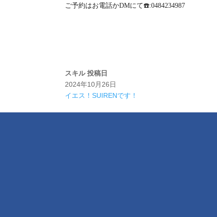
ご予約はお電話かDMにて☎️:0484234987
スキル
投稿日
2024年10月26日
イエス！SUIRENです！