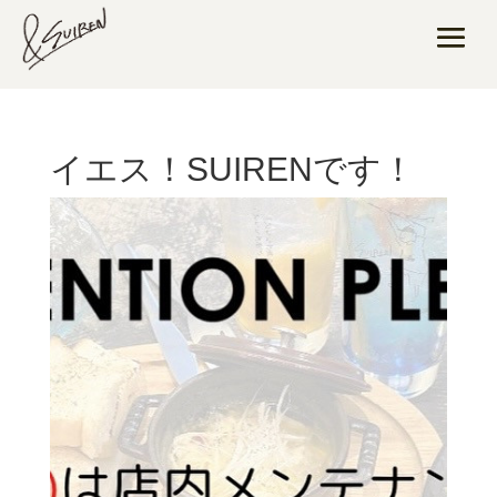
イエス！SUIRENです！